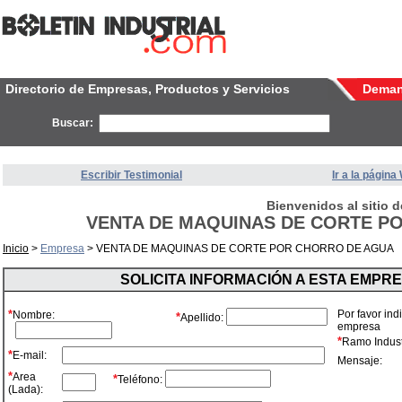
Directorio de Empresas, Productos y Servicios
Dema
Buscar:
Escribir Testimonial
Ir a la págin
Bienvenidos al sitio d
VENTA DE MAQUINAS DE CORTE P
Inicio
>
Empresa
> VENTA DE MAQUINAS DE CORTE POR CHORRO DE AGUA
SOLICITA INFORMACIÓN A ESTA EMPR
*
Por favor ind
Nombre:
*
Apellido:
empresa
*
Ramo Industr
*
E-mail:
Mensaje:
*
Area
*
Teléfono:
(Lada):