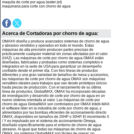
maquila de corte por agua (water jet)
maquinaria para corte con chorro de agua
Acerca de
Cortadoras por chorro de agua
:
OMAX® diseña y produce avanzados sistemas de chorro de agua
y abrasivo vendidos y operados en todo el mundo. Estas
máquinas de alta precisión producen partes precisas de
prácticamente cualquier material sin zonas afectadas por el calor
(HAZ). Las máquinas de corte por chorro de agua OMAX están
diseñadas, fabricadas y probadas como sistemas completos e
integrados en la sede de USA para garantizar un desempeño
confiable desde el primer día. Con tres líneas de productos
diferentes y una gran variedad de tamaños de mesa y accesorios,
las máquinas de corte por chorro de agua OMAX son máquinas
versátiles ideales para trabajos que van desde prototipos únicos
hasta piezas de producción. Con el lanzamiento de su última
línea de productos, GlobalMAX, OMAX ha incorporado décadas
de investigación y desarrollo de corte por chorro de agua en un
nuevo sistema orientada al valor. Las máquinas de corte por
chorro de agua GlobalMAX son controlados por OMAX Intelli-MAX
el software líder en la industria de corte por chorro de agua, y
alimentados por las bombas eficientes de accionamiento directo
OMAX, disponibles en tamaños de 20HP o 30HP. El movimiento X
/ Y es impulsado por el sistema de accionamiento Omega,
diseñado específicamente para el entorno de chorro de agua
abrasivo. Al igual que todas las máquinas de chorro de agua
OMAX, los sistemas GlobalMAX son fáciles de operar, no