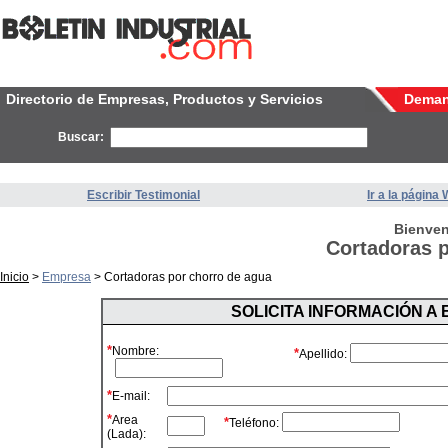
Directorio de Empresas, Productos y Servicios
Dema
Buscar:
Escribir Testimonial
Ir a la página
Bienven
Cortadoras p
Inicio
>
Empresa
> Cortadoras por chorro de agua
SOLICITA INFORMACIÓN A
*
Nombre:
*
Apellido:
*
E-mail:
*
Area
*
Teléfono:
(Lada):