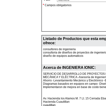
*
Campos obligatorios
Listado de Productos que esta em
ofrece:
consultores de ingenieria
consultoria de diseños de proyectos de ingenieri
diseño de equipos automaticos
Acerca de
INGENIERA IONIC
:
SERVICIO DE DESARROLLO DE PROYECTOS E
MECÁNICA Y ELÉCTRICA -Asesoría de Ingenierí
Ahorro -Levantamiento Mecánico y Electrónico -
Diagramas basados en equipos en campo -Dise
Implementaron de mejora en base de costo benef
Av. Hacienda los Alamos M. 7 Lt. 15 Cerrada Eb
Hacienda Cuautitlan
cuautitlan