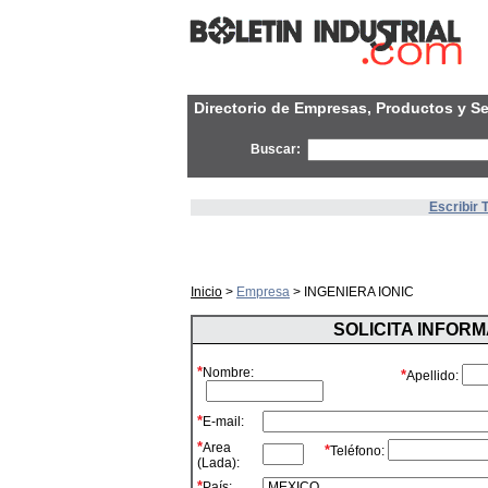
Directorio de Empresas, Productos y Se
Buscar:
Escribir 
Inicio
>
Empresa
> INGENIERA IONIC
SOLICITA INFOR
*
Nombre:
*
Apellido:
*
E-mail:
*
Area
*
Teléfono:
(Lada):
*
País: