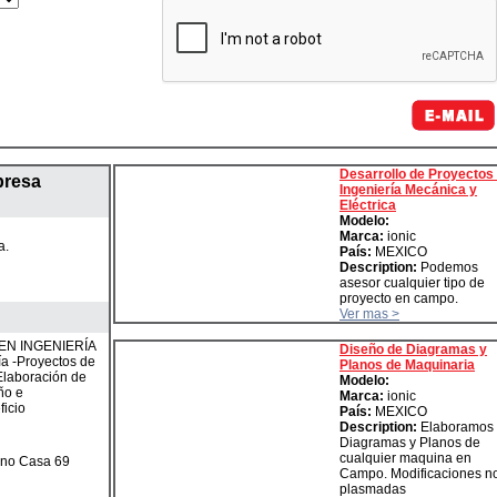
Desarrollo de Proyectos
presa
Ingeniería Mecánica y
Eléctrica
Modelo:
Marca:
ionic
a.
País:
MEXICO
Description:
Podemos
asesor cualquier tipo de
proyecto en campo.
Ver mas >
N INGENIERÍA
Diseño de Diagramas y
a -Proyectos de
Planos de Maquinaria
Elaboración de
Modelo:
ño e
Marca:
ionic
icio
País:
MEXICO
Description:
Elaboramos
Diagramas y Planos de
cualquier maquina en
ano Casa 69
Campo. Modificaciones n
plasmadas