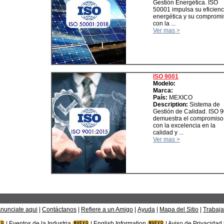
Gestión Energética. ISO
50001 impulsa su eficienc
energética y su compromi
con la ...
Ver mas >
ISO 9001
Modelo:
Marca:
País:
MEXICO
Description:
Sistema de
Gestión de Calidad. ISO 
demuestra el compromiso
con la excelencia en la
calidad y ...
Ver mas >
nunciate aqui
|
Contáctanos
|
Refiere a un Amigo
|
Ayuda
|
Mapa del Sitio
|
Trabaja
|
Eventos de la Industria
|
English Information
|
Aviso de Privacidad