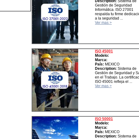
Description:
Sistema de
Gestión de Seguridad
Informática. ISO 27001
respalda tu firme dedicac
a la seguridad ...
Ver mas >
ISO 45001
Modelo:
Marca:
País:
MEXICO
Description:
Sistema de
Gestión de Seguridad y S
en el Trabajo. La certifica
ISO 45001 refleja el ...
Ver mas >
ISO 50001
Modelo:
Marca:
País:
MEXICO
Description:
Sistema de