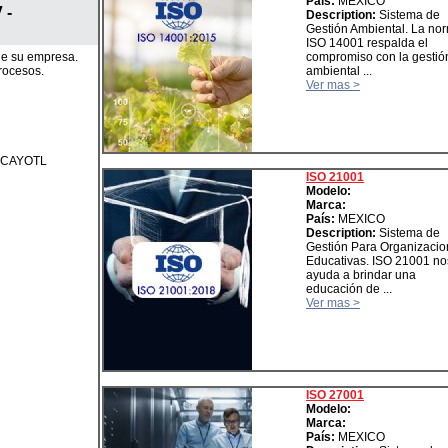
País:
MEXICO
 -
Description:
Sistema de
Gestión Ambiental. La no
ISO 14001 respalda el
 de su empresa.
compromiso con la gestió
procesos.
ambiental ...
Ver mas >
XCAYOTL
ISO 21001
Modelo:
Marca:
País:
MEXICO
Description:
Sistema de
Gestión Para Organizaci
Educativas. ISO 21001 no
ayuda a brindar una
educación de ...
Ver mas >
ISO 27001
Modelo:
Marca:
País:
MEXICO