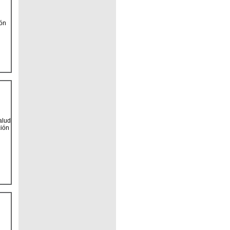
ión
alud
ción