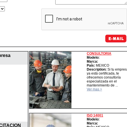
CONSULTORIA
presa
Modelo:
Marca:
País:
MEXICO
Description:
Si tu empres
ya está certificada, te
ofrecemos consultoría
especializada en el
mantenimiento de ...
Ver mas >
ISO 14001
Modelo:
Marca:
CITACION