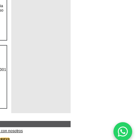
ia
so
9001
 con nosotros