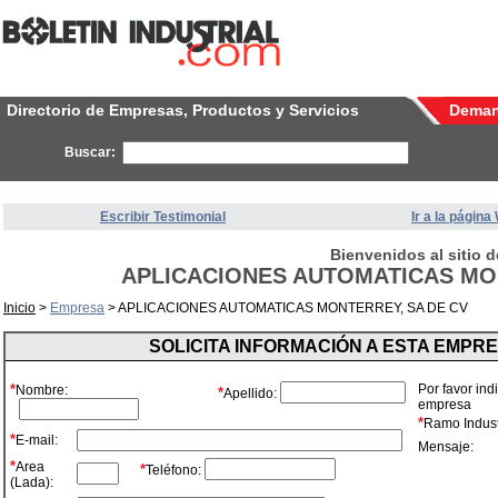
Directorio de Empresas, Productos y Servicios
Dema
Buscar:
Escribir Testimonial
Ir a la págin
Bienvenidos al sitio d
APLICACIONES AUTOMATICAS MON
Inicio
>
Empresa
> APLICACIONES AUTOMATICAS MONTERREY, SA DE CV
SOLICITA INFORMACIÓN A ESTA EMPR
*
Por favor ind
Nombre:
*
Apellido:
empresa
*
Ramo Industr
*
E-mail:
Mensaje:
*
Area
*
Teléfono:
(Lada):