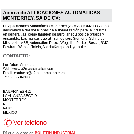
Acerca de
APLICACIONES AUTOMATICAS
MONTERREY, SA DE CV
:
En Aplicaciones Automáticas Monterrey (A2M AUTOMATION) nos
dedicamos a dar soluciones de automatización para la industria
en general, así como también desarrollar equipos de prueba y
ensamble. Las marcas que utilizamos son: Siemens, Schneider,
Mitsubishi, ABB, Automation Direct, Weg, Ifm, Parker, Bosch, SMC,
Powtran, Wecon, Taicin, Asada/Kompass Hydraulic.
CONTACTO:
Ing. Arturo Ampudia
Web: www.a2mautomation.com
Email: contacto@a2mautomation.com
Tel: 81 86862068
BAILARINES 411
LA ALIANZA SECT. D
MONTERREY
N.L.
64103
MEXICO
Dí que lo viste en
BOLETIN INDUSTRIAL