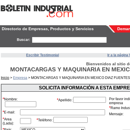
Directorio de Empresas, Productos y Servicios
Dema
Buscar:
Escribir Testimonial
Ir a la págin
Bienvenidos al sitio d
MONTACARGAS Y MAQUINARIA EN MEXICO
Inicio
>
Empresa
> MONTACARGAS Y MAQUINARIA EN MEXICO DIAZ FUENTES,
SOLICITA INFORMACIÓN A ESTA EMPR
*
Por favor ind
Nombre:
*
Apellido:
empresa
*
Ramo Industr
*
E-mail:
Mensaje:
*
Area
*
Teléfono:
(Lada):
*
País: