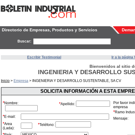
Directorio de Empresas, Productos y Servicios
Dema
Buscar:
Escribir Testimonial
Ir a la págin
Bienvenidos al sitio d
INGENIERIA Y DESARROLLO SUS
Inicio
>
Empresa
> INGENIERIA Y DESARROLLO SUSTENTABLE, SA CV
SOLICITA INFORMACIÓN A ESTA EMPR
*
Por favor ind
Nombre:
*
Apellido:
empresa
*
Ramo Industr
*
E-mail:
Mensaje:
*
Area
*
Teléfono:
(Lada):
*
País: