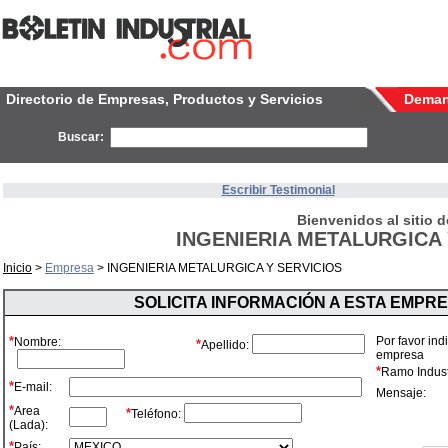
Directorio de Empresas, Productos y Servicios
Dema
Buscar:
Escribir Testimonial
Bienvenidos al sitio d
INGENIERIA METALURGICA 
Inicio
>
Empresa
> INGENIERIA METALURGICA Y SERVICIOS
SOLICITA INFORMACIÓN A ESTA EMPR
*
Por favor ind
Nombre:
*
Apellido:
empresa
*
Ramo Industr
*
E-mail:
Mensaje:
*
Area
*
Teléfono:
(Lada):
*
País: