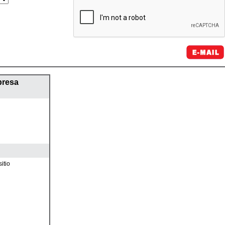
presa
itio