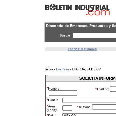
Directorio de Empresas, Productos y Se
Buscar:
Escribir Testimonial
Inicio
>
Empresa
> EFORSA, SA DE CV
SOLICITA INFOR
*
Nombre:
*
Apellido:
*
E-mail:
*
Area
*
Teléfono:
(Lada):
*
País: