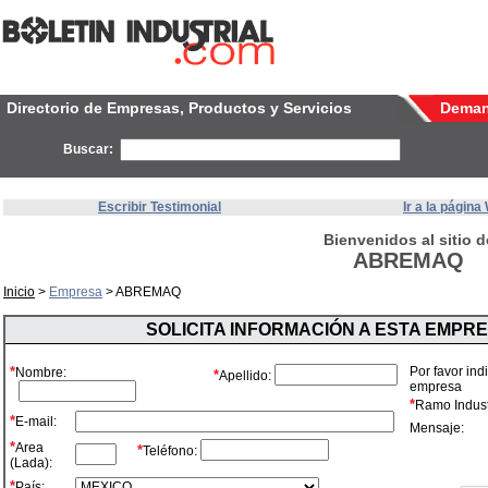
Directorio de Empresas, Productos y Servicios
Dema
Buscar:
Escribir Testimonial
Ir a la págin
Bienvenidos al sitio d
ABREMAQ
Inicio
>
Empresa
> ABREMAQ
SOLICITA INFORMACIÓN A ESTA EMPR
*
Por favor ind
Nombre:
*
Apellido:
empresa
*
Ramo Industr
*
E-mail:
Mensaje:
*
Area
*
Teléfono:
(Lada):
*
País: