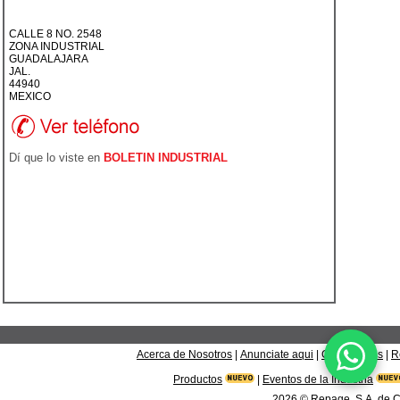
CALLE 8 NO. 2548
ZONA INDUSTRIAL
GUADALAJARA
JAL.
44940
MEXICO
Dí que lo viste en
BOLETIN INDUSTRIAL
Acerca de Nosotros
|
Anunciate aqui
|
Contáctanos
|
R
Productos
|
Eventos de la Industria
2026
© Repage, S.A. de C