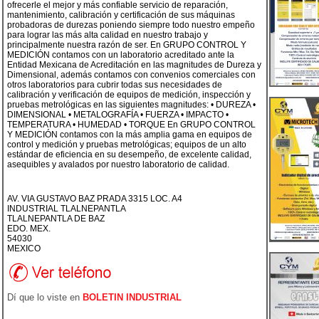
ofrecerle el mejor y más confiable servicio de reparación,
mantenimiento, calibración y certificación de sus máquinas
probadoras de durezas poniendo siempre todo nuestro empeño
para lograr las más alta calidad en nuestro trabajo y
principalmente nuestra razón de ser. En GRUPO CONTROL Y
MEDICIÓN contamos con un laboratorio acreditado ante la
Entidad Mexicana de Acreditación en las magnitudes de Dureza y
Dimensional, además contamos con convenios comerciales con
otros laboratorios para cubrir todas sus necesidades de
calibración y verificación de equipos de medición, inspección y
pruebas metrológicas en las siguientes magnitudes: • DUREZA •
DIMENSIONAL • METALOGRAFÍA • FUERZA • IMPACTO •
TEMPERATURA • HUMEDAD • TORQUE En GRUPO CONTROL
Y MEDICIÓN contamos con la más amplia gama en equipos de
control y medición y pruebas metrológicas; equipos de un alto
estándar de eficiencia en su desempeño, de excelente calidad,
asequibles y avalados por nuestro laboratorio de calidad.
AV. VIA GUSTAVO BAZ PRADA 3315 LOC. A4
INDUSTRIAL TLALNEPANTLA
TLALNEPANTLA DE BAZ
EDO. MEX.
54030
MEXICO
Dí que lo viste en
BOLETIN INDUSTRIAL