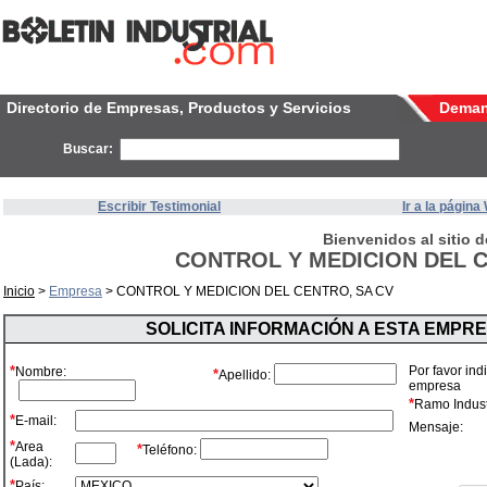
Directorio de Empresas, Productos y Servicios
Dema
Buscar:
Escribir Testimonial
Ir a la págin
Bienvenidos al sitio d
CONTROL Y MEDICION DEL C
Inicio
>
Empresa
> CONTROL Y MEDICION DEL CENTRO, SA CV
SOLICITA INFORMACIÓN A ESTA EMPR
*
Por favor ind
Nombre:
*
Apellido:
empresa
*
Ramo Industr
*
E-mail:
Mensaje:
*
Area
*
Teléfono:
(Lada):
*
País: