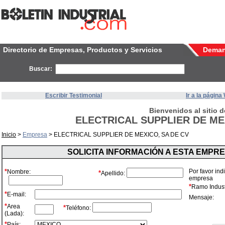
Directorio de Empresas, Productos y Servicios
Dema
Buscar:
Escribir Testimonial
Ir a la págin
Bienvenidos al sitio d
ELECTRICAL SUPPLIER DE ME
Inicio
>
Empresa
> ELECTRICAL SUPPLIER DE MEXICO, SA DE CV
SOLICITA INFORMACIÓN A ESTA EMPR
*
Por favor ind
Nombre:
*
Apellido:
empresa
*
Ramo Industr
*
E-mail:
Mensaje:
*
Area
*
Teléfono:
(Lada):
*
País: