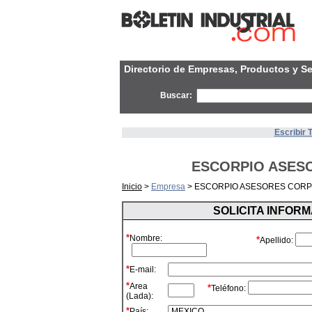
Directorio de Empresas, Productos y Se
Buscar:
Escribir 
ESCORPIO ASESO
Inicio
>
Empresa
> ESCORPIO ASESORES CORPO
SOLICITA INFOR
*
Nombre:
*
Apellido:
*
E-mail:
*
Area
*
Teléfono:
(Lada):
*
País: