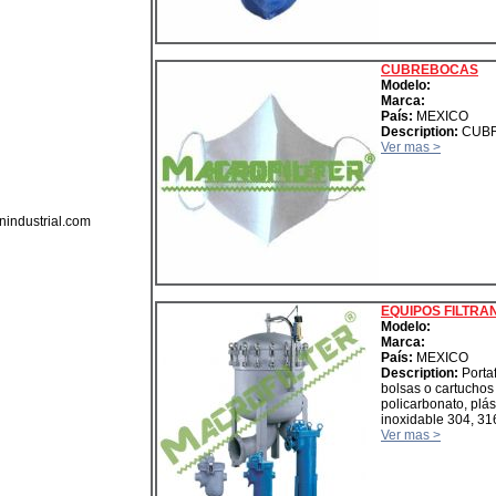
CUBREBOCAS
Modelo:
Marca:
País:
MEXICO
Description:
CUB
Ver mas >
inindustrial.com
EQUIPOS FILTRA
Modelo:
Marca:
País:
MEXICO
Description:
Portaf
bolsas o cartuchos 
policarbonato, plás
inoxidable 304, 316
Ver mas >