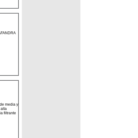
FANDRA
 de media y
 alta
 filtrante