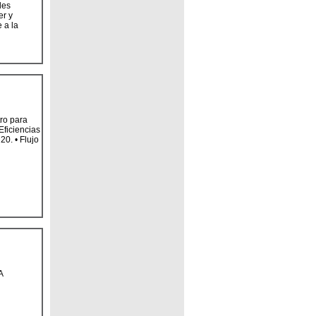
les
er y
 a la
tro para
Eficiencias
0. • Flujo
A