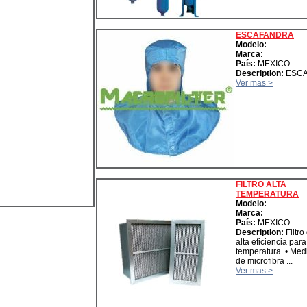
ESCAFANDRA
Modelo:
Marca:
País:
MEXICO
Description:
ESCA
Ver mas >
FILTRO ALTA
TEMPERATURA
Modelo:
Marca:
País:
MEXICO
Description:
Filtro
alta eficiencia para
temperatura. • Media
de microfibra ...
Ver mas >