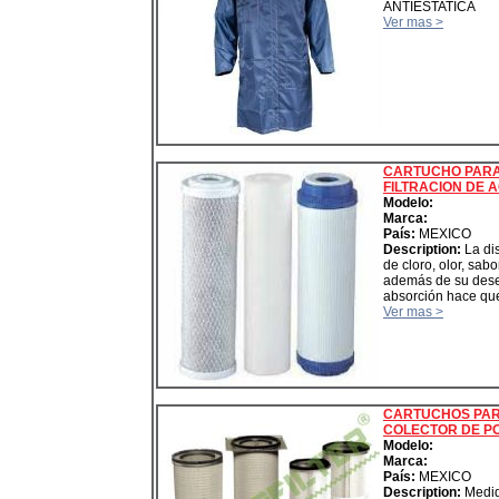
ANTIESTATICA
Ver mas >
CARTUCHO PAR
FILTRACION DE 
Modelo:
Marca:
País:
MEXICO
Description:
La di
de cloro, olor, sabor
además de su des
absorción hace que
Ver mas >
CARTUCHOS PA
COLECTOR DE P
Modelo:
Marca:
País:
MEXICO
Description:
Medi