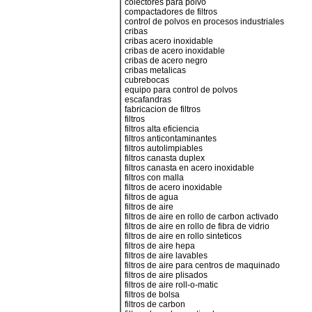
colectores para polvo
compactadores de filtros
control de polvos en procesos industriales
cribas
cribas acero inoxidable
cribas de acero inoxidable
cribas de acero negro
cribas metalicas
cubrebocas
equipo para control de polvos
escafandras
fabricacion de filtros
filtros
filtros alta eficiencia
filtros anticontaminantes
filtros autolimpiables
filtros canasta duplex
filtros canasta en acero inoxidable
filtros con malla
filtros de acero inoxidable
filtros de agua
filtros de aire
filtros de aire en rollo de carbon activado
filtros de aire en rollo de fibra de vidrio
filtros de aire en rollo sinteticos
filtros de aire hepa
filtros de aire lavables
filtros de aire para centros de maquinado
filtros de aire plisados
filtros de aire roll-o-matic
filtros de bolsa
filtros de carbon