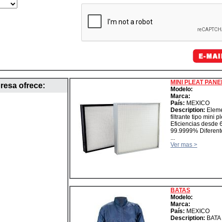
MINI PLEAT PANE
resa ofrece:
Modelo:
Marca:
País:
MEXICO
Description:
Elem
filtrante tipo mini p
Eficiencias desde
99.9999% Diferente
...
Ver mas >
BATAS
Modelo:
Marca:
País:
MEXICO
Description:
BATA