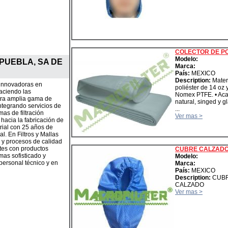
COLECTOR DE P
Modelo:
 PUEBLA, SA DE
Marca:
País:
MEXICO
Description:
Mater
 innovadoras en
poliéster de 14 oz 
sfaciendo las
Nomex PTFE. • Ac
tra amplia gama de
natural, singed y gl
ntegrando servicios de
...
as de filtración
Ver mas >
hacia la fabricación de
trial con 25 años de
l. En Filtros y Mallas
 y procesos de calidad
ntes con productos
CUBRE CALZAD
mas sofisticado y
Modelo:
 personal técnico y en
Marca:
País:
MEXICO
Description:
CUB
CALZADO
Ver mas >