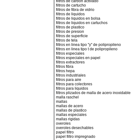
filtros de carbon activado
filtros de cartucho
filtros de fibra de vidrio
filtros de liquidos
filtros de liquidos en bolsa
filtros de liquidos en cartuchos
filtros de plastico
filtros de presion
filtros de superficie
filtros de tela
filtros en linea tipo "y" de polipropileno
filtros en linea tipo t de polipropileno
filtros especiales
filtros especiales en papel
filtros extractores
filtros fibra
filtros hepa
filtros industriales
filtros para aire
filtros para colectores
filtros para liquidos
filtros plizados de malla de acero inoxidable
malla raschel
mallas
mallas de acero
mallas de plastico
mallas especiales
mallas rigidas
overoles
overoles desechables
papel filtro
papel filtro impregnado