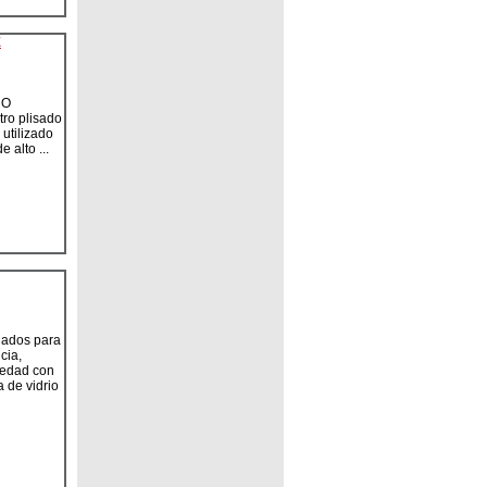
E
RO
ro plisado
utilizado
 alto ...
ados para
cia,
medad con
 de vidrio