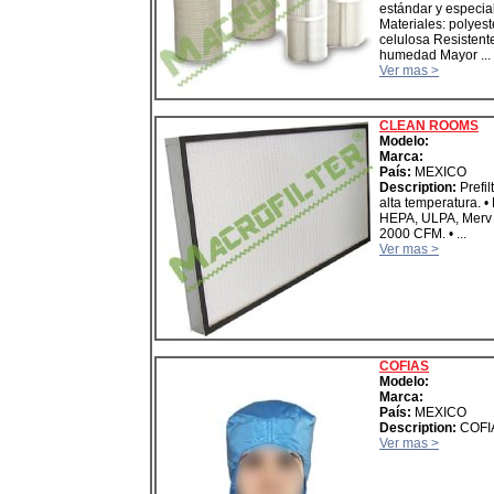
estándar y especia
Materiales: polyest
celulosa Resistente
humedad Mayor ...
Ver mas >
CLEAN ROOMS
Modelo:
Marca:
País:
MEXICO
Description:
Prefil
alta temperatura. • 
HEPA, ULPA, Merv 2
2000 CFM. • ...
Ver mas >
COFIAS
Modelo:
Marca:
País:
MEXICO
Description:
COFI
Ver mas >