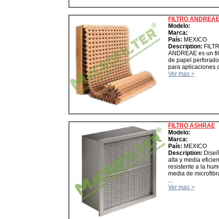
FILTRO ANDREA
Modelo:
Marca:
País:
MEXICO
Description:
FILT
ANDREAE es un filt
de papel perforado 
para aplicaciones de
Ver mas >
FILTRO ASHRAE
Modelo:
Marca:
País:
MEXICO
Description:
Diseñ
alta y media eficien
resistente a la hu
media de microfibra
...
Ver mas >