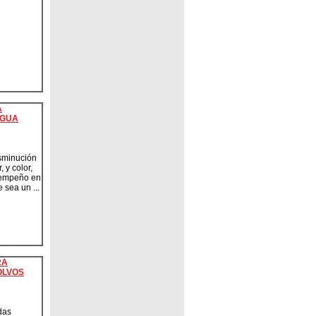
A
AGUA
sminución
, y color,
empeño en
 sea un ...
RA
OLVOS
das