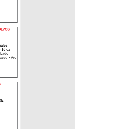
OLVOS
iales
y 16 oz
abado
azed. • Aro
O
RE