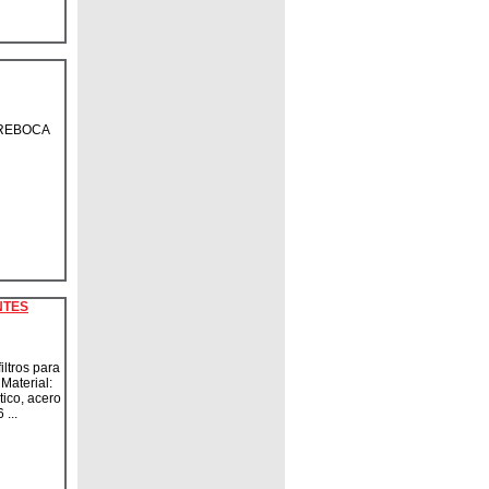
REBOCA
NTES
iltros para
Material:
tico, acero
 ...