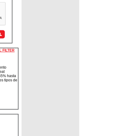
L FILTER
ento
leat
 65% hasta
s tipos de