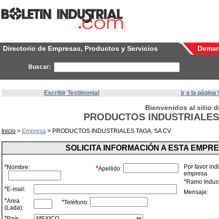
Directorio de Empresas, Productos y Servicios
Dema
Buscar:
Escribir Testimonial
Ir a la págin
Bienvenidos al sitio d
PRODUCTOS INDUSTRIALES 
Inicio
>
Empresa
> PRODUCTOS INDUSTRIALES TAGA, SA CV
SOLICITA INFORMACIÓN A ESTA EMPR
*
Por favor ind
Nombre:
*
Apellido:
empresa
*
Ramo Industr
*
E-mail:
Mensaje:
*
Area
*
Teléfono:
(Lada):
*
País: