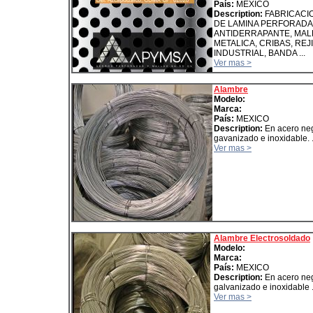
País:
MEXICO
Description:
FABRICACI
DE LAMINA PERFORADA
ANTIDERRAPANTE, MAL
METALICA, CRIBAS, REJ
INDUSTRIAL, BANDA ...
Ver mas >
Alambre
Modelo:
Marca:
País:
MEXICO
Description:
En acero neg
gavanizado e inoxidable. 
Ver mas >
Alambre Electrosoldado
Modelo:
Marca:
País:
MEXICO
Description:
En acero neg
galvanizado e inoxidable 
Ver mas >