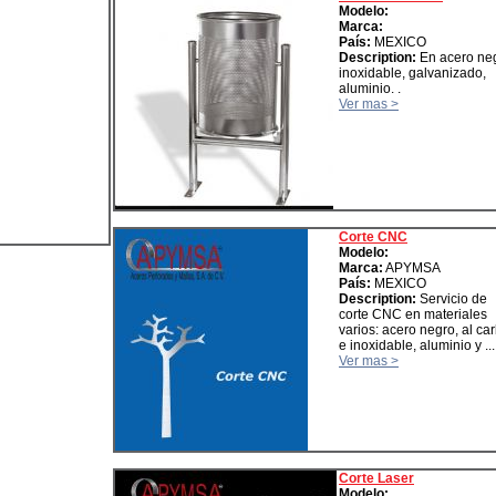
Modelo:
Marca:
País:
MEXICO
Description:
En acero neg
inoxidable, galvanizado,
aluminio. .
Ver mas >
Corte CNC
Modelo:
Marca:
APYMSA
País:
MEXICO
Description:
Servicio de
corte CNC en materiales
varios: acero negro, al ca
e inoxidable, aluminio y ...
Ver mas >
Corte Laser
Modelo: