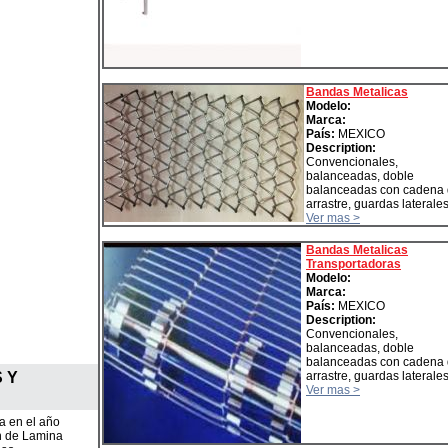
Bandas Metalicas
Modelo:
Marca:
País:
MEXICO
Description:
Convencionales,
balanceadas, doble
balanceadas con cadena
arrastre, guardas laterales,
Ver mas >
Bandas Metalicas
Transportadoras
Modelo:
Marca:
País:
MEXICO
Description:
Convencionales,
balanceadas, doble
balanceadas con cadena
 Y
arrastre, guardas laterales,
Ver mas >
 en el año
ón de Lamina