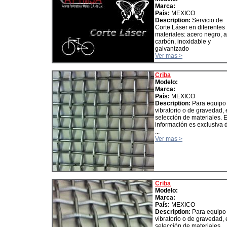
Marca:
País:
MEXICO
Description:
Servicio de
Corte Láser en diferentes
materiales: acero negro, a
carbón, inoxidable y
galvanizado
Ver mas >
Criba
Modelo:
Marca:
País:
MEXICO
Description:
Para equipo
vibratorio o de gravedad,
selección de materiales. 
información es exclusiva 
...
Ver mas >
Criba
Modelo:
Marca:
País:
MEXICO
Description:
Para equipo
vibratorio o de gravedad,
selección de materiales. .