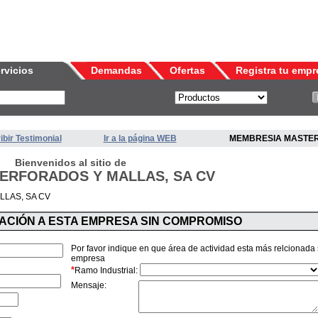
rvicios
Demandas
Ofertas
Registra tu empr
ibir Testimonial
Ir a la página WEB
MEMBRESIA MASTE
Bienvenidos al sitio de
ERFORADOS Y MALLAS, SA CV
LAS, SA CV
MACIÓN A ESTA EMPRESA SIN COMPROMISO
Por favor indique en que área de actividad esta más relcionada
empresa
*
Ramo Industrial:
Mensaje: