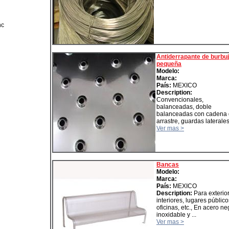
nc
Antiderrapante de burbu
pequeña
Modelo:
Marca:
País:
MEXICO
Description:
Convencionales,
balanceadas, doble
balanceadas con cadena
arrastre, guardas laterales,
Ver mas >
Bancas
Modelo:
Marca:
País:
MEXICO
Description:
Para exterio
interiores, lugares público
oficinas, etc., En acero ne
inoxidable y ...
Ver mas >