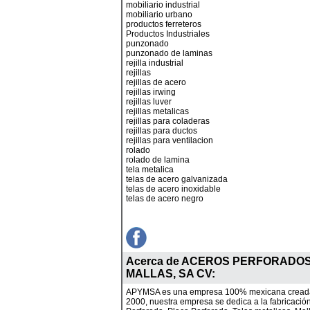
mobiliario industrial
mobiliario urbano
productos ferreteros
Productos Industriales
punzonado
punzonado de laminas
rejilla industrial
rejillas
rejillas de acero
rejillas irwing
rejillas luver
rejillas metalicas
rejillas para coladeras
rejillas para ductos
rejillas para ventilacion
rolado
rolado de lamina
tela metalica
telas de acero galvanizada
telas de acero inoxidable
telas de acero negro
Acerca de
ACEROS PERFORADOS
MALLAS, SA CV
:
APYMSA es una empresa 100% mexicana creada
2000, nuestra empresa se dedica a la fabricaci