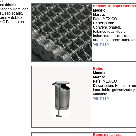
las
Inoxidable.
Bandas Transportadoras
 Bandas Metalicas
Modelo:
al Desplegado.
Marca:
corte y doblez
País:
MEXICO
MIG Paileria en
Description:
Convencionales,
balanceadas, doble
balanceadas con cadena
arrastre, guardas laterales,
Ver mas >
Botes
Modelo:
Marca:
País:
MEXICO
Description:
En acero neg
inoxidable, galvanizado y
aluminio .
Ver mas >
Botes de basura