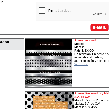
Acero perforado
presa
Modelo:
Marca:
País:
MEXICO
Description:
En acero neg
inoxidable, al carbón,
aluminio, latón y aleacion
Ver mas >
Aceros Perforados y Mal
S.A. de C.V.
Modelo:
Aceros Perforado
Mallas, S.A. de C.V.
Marca:
APYMSA