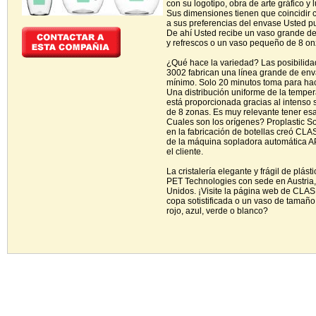
con su logotipo, obra de arte gráfico
Sus dimensiones tienen que coincidir c
a sus preferencias del envase Usted pu
De ahí Usted recibe un vaso grande de
y refrescos o un vaso pequeño de 8 o
¿Qué hace la variedad? Las posibilid
3002 fabrican una línea grande de env
mínimo. Solo 20 minutos toma para hac
Una distribución uniforme de la temper
está proporcionada gracias al intenso 
de 8 zonas. Es muy relevante tener es
Cuales son los orígenes? Proplastic S
en la fabricación de botellas creó C
de la máquina sopladora automática AP
el cliente.
La cristalería elegante y frágil de plá
PET Technologies con sede en Austria, 
Unidos. ¡Visite la página web de CLA
copa sotistificada o un vaso de tamaño
rojo, azul, verde o blanco?