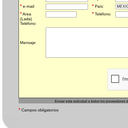
*
*
e-mail:
País:
*
*
Area
Teléfono:
(Lada)
Teléfono:
Mensaje:
Enviar esta solicutud a todos los proveedores 
*
Campos obligatorios