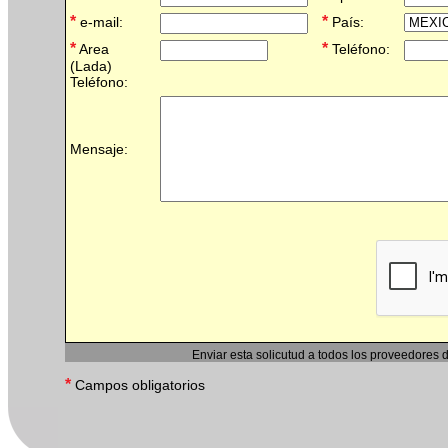
*
*
e-mail:
País:
*
*
Area
Teléfono:
(Lada)
Teléfono:
Mensaje:
Enviar esta solicutud a todos los proveedores 
*
Campos obligatorios