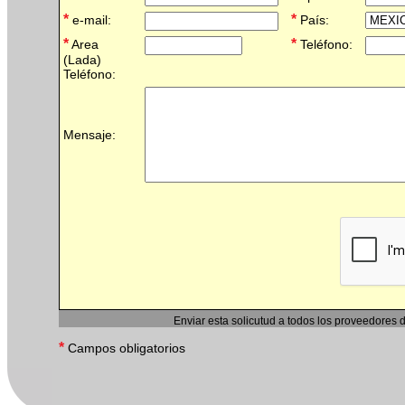
*
*
e-mail:
País:
*
*
Area
Teléfono:
(Lada)
Teléfono:
Mensaje:
Enviar esta solicutud a todos los proveedores 
*
Campos obligatorios