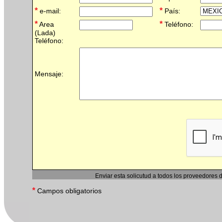
*
*
e-mail:
País:
*
*
Area
Teléfono:
(Lada)
Teléfono:
Mensaje:
Enviar esta solicutud a todos los proveedores 
*
Campos obligatorios