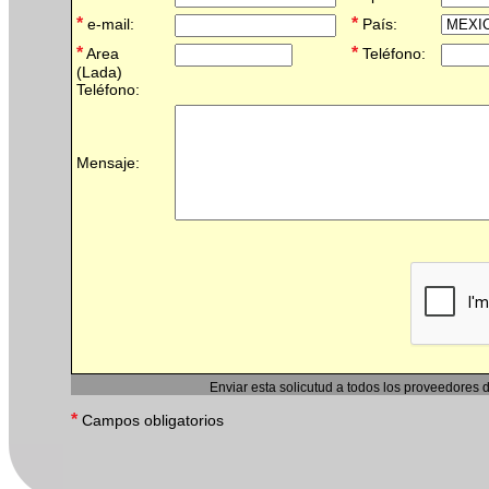
*
*
e-mail:
País:
*
*
Area
Teléfono:
(Lada)
Teléfono:
Mensaje:
Enviar esta solicutud a todos los proveedores 
*
Campos obligatorios