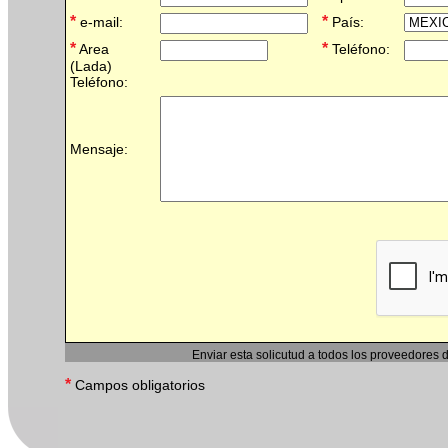
*
*
e-mail:
País:
*
*
Area
Teléfono:
(Lada)
Teléfono:
Mensaje:
Enviar esta solicutud a todos los proveedores 
*
Campos obligatorios