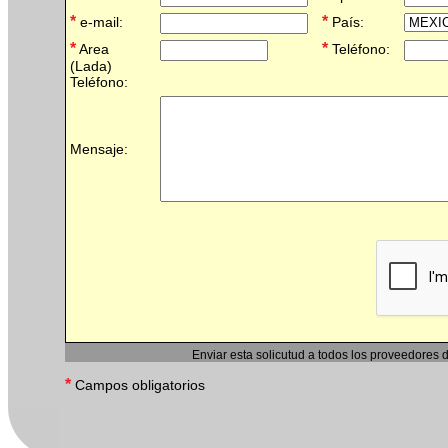
*
*
e-mail:
País:
*
*
Area
Teléfono:
(Lada)
Teléfono:
Mensaje:
Enviar esta solicutud a todos los proveedores 
*
Campos obligatorios