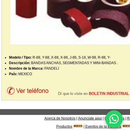
Modelo / Tipo:
R-88, Y-88, X-88, X-86, J-86, S-18, W-98, R-98, Y-
Descripción:
BANDAS ANCHAS, SEGMENTADAS Y MINI-BANDAS .
Nombre de la Marca:
FANDELI
País:
MEXICO
Dí que lo viste en
BOLETIN INDUSTRIAL
Acerca de Nosotros
|
Anunciate aqui
|
Contáctanos
|
R
Productos
|
Eventos de la Industria