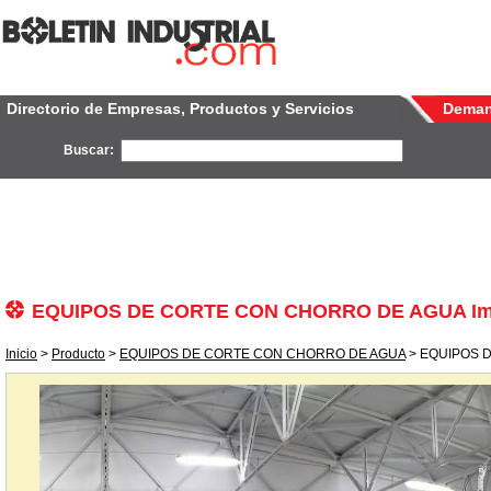
Directorio de Empresas, Productos y Servicios
Dema
Buscar:
EQUIPOS DE CORTE CON CHORRO DE AGUA I
Inicio
>
Producto
>
EQUIPOS DE CORTE CON CHORRO DE AGUA
> EQUIPOS 