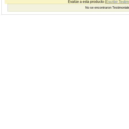
Evalúe a esta producto (
Escribir Testim
No se encontraron Testimonial