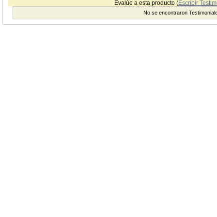
Evalúe a esta producto (
Escribir Testim
No se encontraron Testimonial