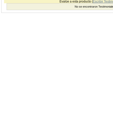
Evalúe a esta producto (
Escribir Testim
No se encontraron Testimonial