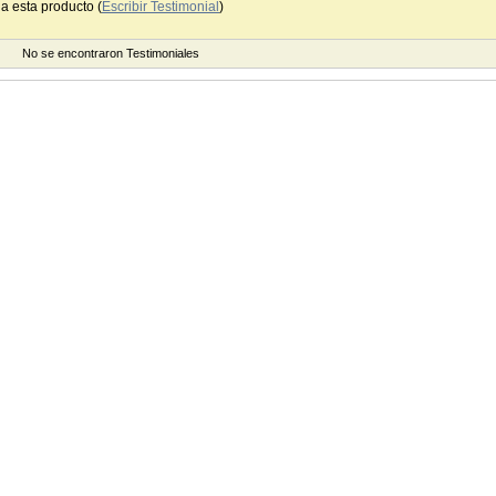
a esta producto (
Escribir Testimonial
)
No se encontraron Testimoniales