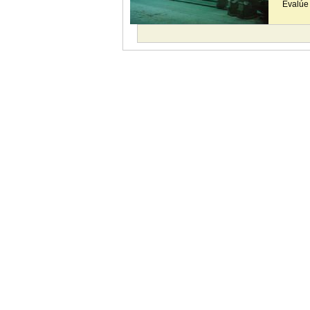
Evalúe 