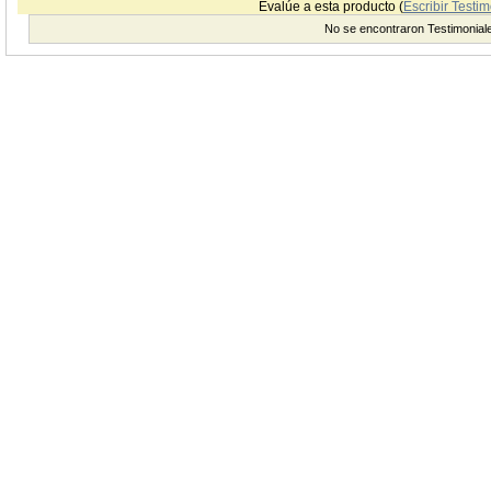
Evalúe a esta producto (
Escribir Testim
No se encontraron Testimonial