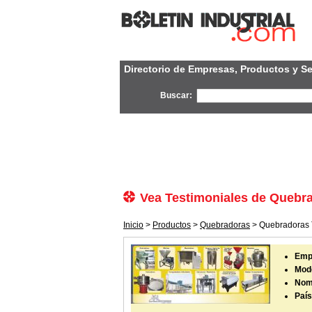
Directorio de Empresas, Productos y Se
Buscar:
Vea Testimoniales de Quebr
Inicio
>
Productos
>
Quebradoras
> Quebradoras 
Emp
Mode
Nom
País