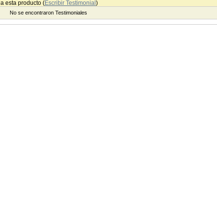
a esta producto (
Escribir Testimonial
)
No se encontraron Testimoniales