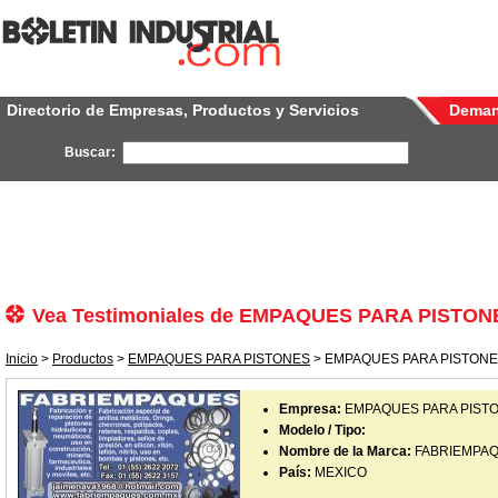
Directorio de Empresas, Productos y Servicios
Dema
Buscar:
Vea Testimoniales de EMPAQUES PARA PISTON
Inicio
>
Productos
>
EMPAQUES PARA PISTONES
> EMPAQUES PARA PISTONES 
Empresa:
EMPAQUES PARA PIST
Modelo / Tipo:
Nombre de la Marca:
FABRIEMPAQ
País:
MEXICO