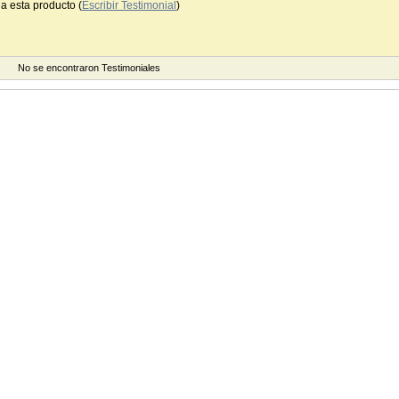
a esta producto (
Escribir Testimonial
)
No se encontraron Testimoniales