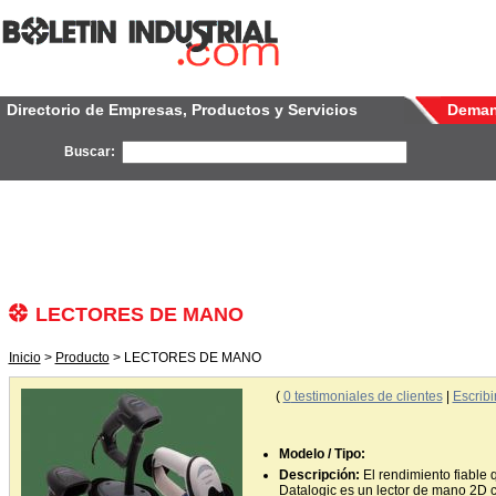
Directorio de Empresas, Productos y Servicios
Dema
Buscar:
LECTORES DE MANO
Inicio
>
Producto
> LECTORES DE MANO
(
0
testimoniales de clientes
|
Escribi
Modelo / Tipo:
Descripción:
El rendimiento fiable 
Datalogic es un lector de mano 2D c