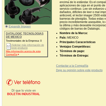
encima de lo estándar. Es el compañe
aplicaciones de caja en el punto d
servicio continuo. Lee sin esfuerzo
dañados, difíciles de leer o mal im
anticovid, el lector imager 2500 est
barreras de plexiglás. Todas estas 
precio increíblemente asequible, lo
la última y más deseable incorporaci
Expandir Imagen
códigos de barras de Datalogic.
Nombre de la Marca:
DATALOGIC TECNOLOGIAS
DE MEXICO
País:
MEXICO
Testimoniales de la Empresa:
0
Principales Caraceristicas
Solicitar más información de
Ventajas Competitivas:
este producto
Términos de pago:
Más información acerca de esta
Compañía
Términos de Entrega:
Contactar a la Compañía
Deje su opinión sobre este producto
Dí que lo viste en
BOLETIN INDUSTRIAL