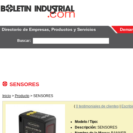
Directorio de Empresas, Productos y Servicios
Dema
Buscar:
SENSORES
Inicio
>
Producto
> SENSORES
(
0
testimoniales de clientes
|
Escribi
Modelo / Tipo:
Descripción:
SENSORES