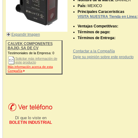
Nombre de la Marca:
BANNER
País:
MEXICO
Principales Caraceristicas
VISITA NUESTRA Tienda en Linea:
Ventajas Competitivas:
Términos de pago:
Expandir Imagen
Términos de Entrega:
CALVEK COMPONENTES
BAJIO, SA DE CV
Contactar a la Compañía
Testimoniales de la Empresa:
0
Deje su opinión sobre este producto
Solicitar más información de
este producto
Más información acerca de esta
Compañía
Dí que lo viste en
BOLETIN INDUSTRIAL