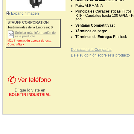
Nombre de la Marca:
STAUFF
País:
ALEMANIA
Principales Caraceristicas
Filtros
Expandir Imagen
RTF · Caudales hasta 130 GPM. · Pr
200.
STAUFF CORPORATION
Ventajas Competitivas:
Testimoniales de la Empresa:
0
Términos de pago:
Solicitar más información de
este producto
Términos de Entrega:
En stock.
Más información acerca de esta
Compañía
Contactar a la Compañía
Deje su opinión sobre este producto
Dí que lo viste en
BOLETIN INDUSTRIAL