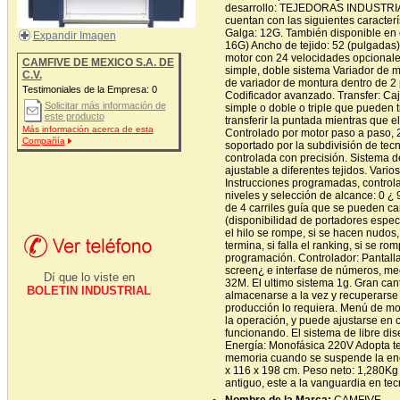
desarrollo: TEJEDORAS INDUSTRI
cuentan con las siguientes caract
Galga: 12G. También disponible en 
Expandir Imagen
16G) Ancho de tejido: 52 (pulgadas)
motor con 24 velocidades opcionales
CAMFIVE DE MEXICO S.A. DE
simple, doble sistema Variador de m
C.V.
de variador de montura dentro de 2 p
Testimoniales de la Empresa:
0
Codificador avanzado. Transfer: Ca
Solicitar más información de
simple o doble o triple que pueden
este producto
transferir la puntada mientras que e
Más información acerca de esta
Controlado por motor paso a paso, 
Compañía
soportado por la subdivisión de tec
controlada con precisión. Sistema d
ajustable a diferentes tejidos. Vario
Instrucciones programadas, control
niveles y selección de alcance: 0 ¿ 
de 4 carriles guía que se pueden ca
(disponibilidad de portadores especi
el hilo se rompe, si se hacen nudos, 
termina, si falla el ranking, si se r
programación. Controlador: Pantalla
screen¿ e interfase de números, me
Dí que lo viste en
32M. El ultimo sistema 1g. Gran ca
BOLETIN INDUSTRIAL
almacenarse a la vez y recuperarse
producción lo requiera. Menú de mo
la operación, y puede ajustarse en
funcionando. El sistema de libre dise
Energía: Monofásica 220V Adopta t
memoria cuando se suspende la ener
x 116 x 198 cm. Peso neto: 1,280K
antiguo, este a la vanguardia en t