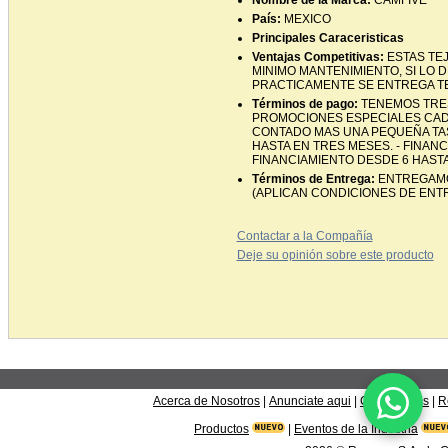
Nombre de la Marca:
CAMFIVE
País:
MEXICO
Principales Caraceristicas
Ventajas Competitivas:
ESTAS TE
MINIMO MANTENIMIENTO, SI LO 
PRACTICAMENTE SE ENTREGA T
Términos de pago:
TENEMOS TRES
PROMOCIONES ESPECIALES CADA
CONTADO MAS UNA PEQUEÑA TAS
HASTA EN TRES MESES. - FINANC
FINANCIAMIENTO DESDE 6 HASTA
Términos de Entrega:
ENTREGAMOS
(APLICAN CONDICIONES DE ENT
Contactar a la Compañía
Deje su opinión sobre este producto
Acerca de Nosotros
|
Anunciate aqui
|
Contáctanos
|
R
Productos
|
Eventos de la Industria