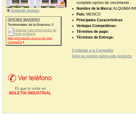
completo opcion de crecimiento .
Nombre de la Marca:
ALQUIMIA IN
Expandir Imagen
País:
MEXICO
OFICINA MADERO
Principales Caraceristicas
Testimoniales de la Empresa:
0
Ventajas Competitivas:
Solicitar más información de
Términos de pago:
este producto
Términos de Entrega:
Más información acerca de esta
Compañía
Contactar a la Compañía
Deje su opinión sobre este producto
Dí que lo viste en
BOLETIN INDUSTRIAL