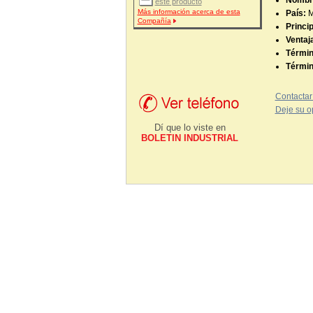
Nombre
este producto
Más información acerca de esta
País:
Compañía
Princi
Ventaj
Términ
Términ
Contactar
Deje su o
Dí que lo viste en
BOLETIN INDUSTRIAL