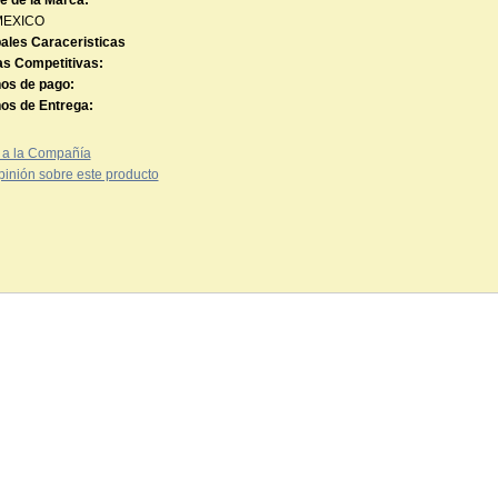
 de la Marca:
MEXICO
pales Caraceristicas
as Competitivas:
os de pago:
os de Entrega:
 a la Compañía
pinión sobre este producto