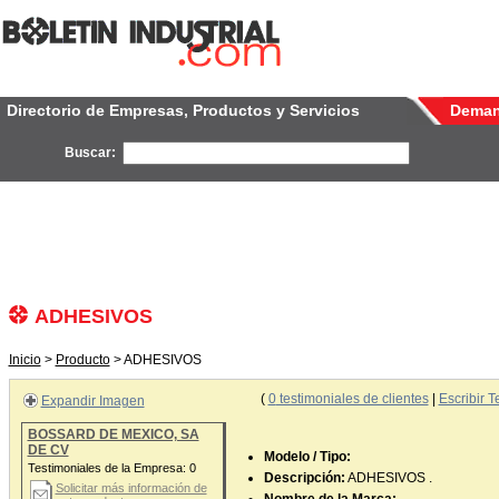
Directorio de Empresas, Productos y Servicios
Dema
Buscar:
ADHESIVOS
Inicio
>
Producto
> ADHESIVOS
(
0
testimoniales de clientes
|
Escribir T
Expandir Imagen
BOSSARD DE MEXICO, SA
DE CV
Modelo / Tipo:
Testimoniales de la Empresa:
0
Descripción:
ADHESIVOS .
Solicitar más información de