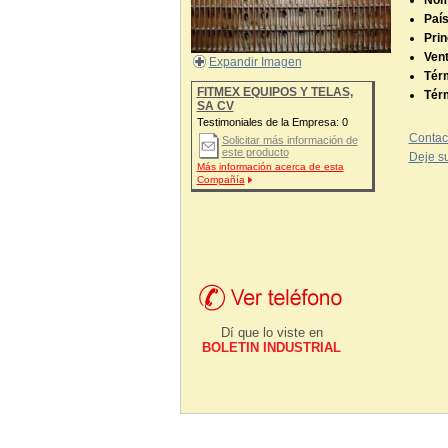
Nom
País
Prin
Vent
Expandir Imagen
Tér
FITMEX EQUIPOS Y TELAS,
Tér
SA CV
Testimoniales de la Empresa:
0
Contac
Solicitar más información de
este producto
Deje su
Más información acerca de esta
Compañía
Dí que lo viste en
BOLETIN INDUSTRIAL