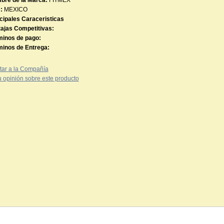
bre de la Marca:
FITMEX
:
MEXICO
cipales Caraceristicas
ajas Competitivas:
minos de pago:
minos de Entrega:
tar a la Compañía
 opinión sobre este producto