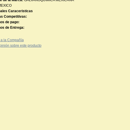
 de la Marca:
GALVANOQUIMICA MEXICANA
MEXICO
pales Caraceristicas
as Competitivas:
os de pago:
os de Entrega:
 a la Compañía
pinión sobre este producto