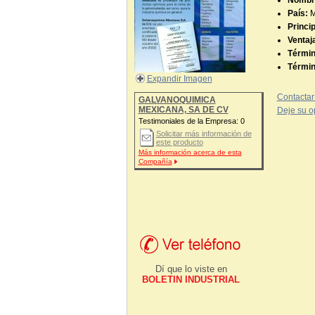
Nombre
País:
Princi
Ventaj
Términ
Términ
Expandir Imagen
Contactar
GALVANOQUIMICA
MEXICANA, SA DE CV
Deje su o
Testimoniales de la Empresa:
0
Solicitar más información de
este producto
Más información acerca de esta
Compañía
Dí que lo viste en
BOLETIN INDUSTRIAL