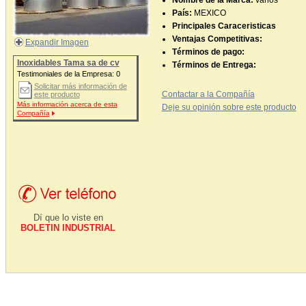
Nombre de la Marca:
varios
País:
MEXICO
Principales Caraceristicas
Ventajas Competitivas:
Expandir Imagen
Términos de pago:
Inoxidables Tama sa de cv
Términos de Entrega:
Testimoniales de la Empresa:
0
Solicitar más información de
Contactar a la Compañía
este producto
Más información acerca de esta
Deje su opinión sobre este producto
Compañía
Dí que lo viste en
BOLETIN INDUSTRIAL