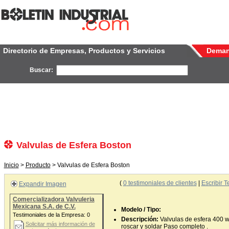
Directorio de Empresas, Productos y Servicios
Dema
Buscar:
Valvulas de Esfera Boston
Inicio
>
Producto
> Valvulas de Esfera Boston
(
0
testimoniales de clientes
|
Escribir T
Expandir Imagen
Comercializadora Valvuleria
Mexicana S.A. de C.V.
Modelo / Tipo:
Testimoniales de la Empresa:
0
Descripción:
Valvulas de esfera 400 
Solicitar más información de
roscar y soldar Paso completo .