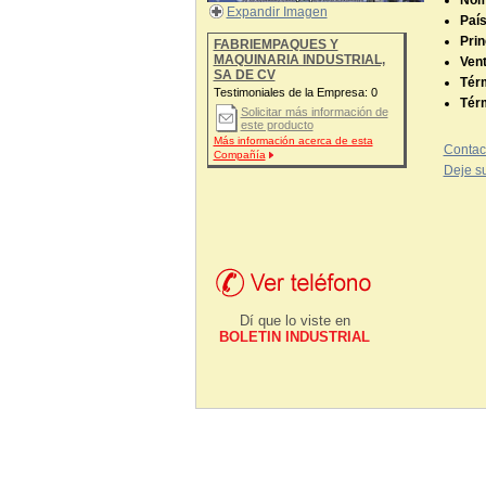
Nom
Expandir Imagen
País
Prin
FABRIEMPAQUES Y
MAQUINARIA INDUSTRIAL,
Vent
SA DE CV
Tér
Testimoniales de la Empresa:
0
Tér
Solicitar más información de
este producto
Más información acerca de esta
Contac
Compañía
Deje su
Dí que lo viste en
BOLETIN INDUSTRIAL