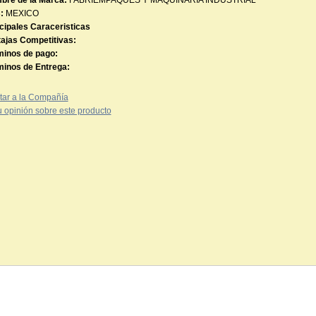
bre de la Marca:
FABRIEMPAQUES Y MAQUINARIA INDUSTRIAL
:
MEXICO
cipales Caraceristicas
ajas Competitivas:
minos de pago:
minos de Entrega:
tar a la Compañía
 opinión sobre este producto