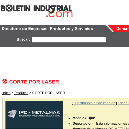
Directorio de Empresas, Productos y Servicios
Dema
Buscar:
CORTE POR LASER
Inicio
>
Producto
> CORTE POR LASER
(
0
testimoniales de clientes
|
Escribi
Modelo / Tipo:
Descripción:
. Esta información es 