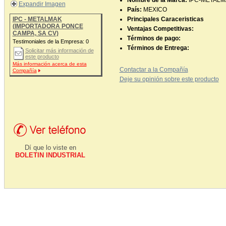
Nombre de la Marca:
IPC-METALM
Expandir Imagen
País:
MEXICO
IPC - METALMAK
Principales Caraceristicas
(IMPORTADORA PONCE
Ventajas Competitivas:
CAMPA, SA CV)
Términos de pago:
Testimoniales de la Empresa:
0
Términos de Entrega:
Solicitar más información de
este producto
Más información acerca de esta
Contactar a la Compañía
Compañía
Deje su opinión sobre este producto
Dí que lo viste en
BOLETIN INDUSTRIAL