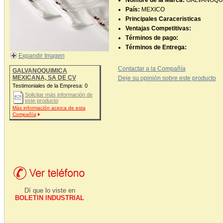
Nombre de la Marca:
GALVANOQU
País:
MEXICO
Principales Caraceristicas
Ventajas Competitivas:
Términos de pago:
Términos de Entrega:
Expandir Imagen
Contactar a la Compañía
GALVANOQUIMICA
MEXICANA, SA DE CV
Deje su opinión sobre este producto
Testimoniales de la Empresa:
0
Solicitar más información de
este producto
Más información acerca de esta
Compañía
Dí que lo viste en
BOLETIN INDUSTRIAL