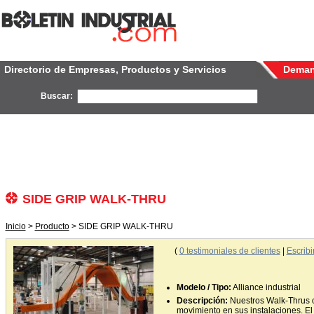
Directorio de Empresas, Productos y Servicios
Dema
Buscar:
SIDE GRIP WALK-THRU
Inicio
>
Producto
> SIDE GRIP WALK-THRU
(
0
testimoniales de clientes
|
Escribi
Modelo / Tipo:
Alliance industrial
Descripción:
Nuestros Walk-Thrus o
movimiento en sus instalaciones. El