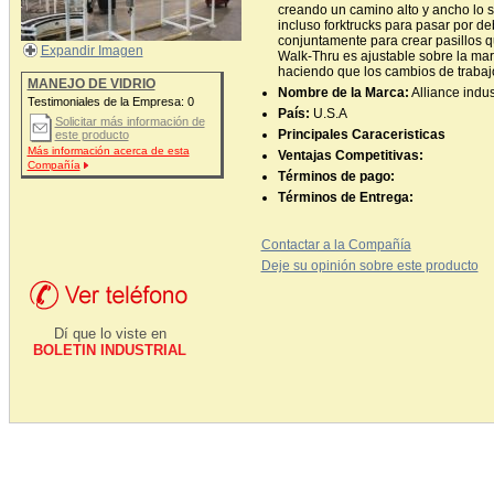
creando un camino alto y ancho lo su
incluso forktrucks para pasar por de
conjuntamente para crear pasillos qu
Expandir Imagen
Walk-Thru es ajustable sobre la mar
haciendo que los cambios de trabajo
MANEJO DE VIDRIO
Nombre de la Marca:
Alliance indus
Testimoniales de la Empresa:
0
País:
U.S.A
Solicitar más información de
Principales Caraceristicas
este producto
Más información acerca de esta
Ventajas Competitivas:
Compañía
Términos de pago:
Términos de Entrega:
Contactar a la Compañía
Deje su opinión sobre este producto
Dí que lo viste en
BOLETIN INDUSTRIAL