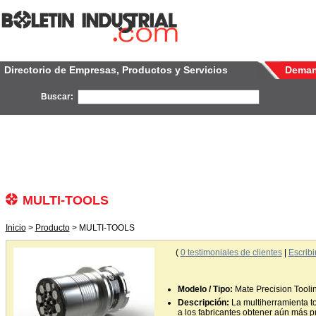
Directorio de Empresas, Productos y Servicios
Dema
Buscar:
MULTI-TOOLS
Inicio
>
Producto
> MULTI-TOOLS
(
0
testimoniales de clientes
|
Escribi
Modelo / Tipo:
Mate Precision Tooli
Descripción:
La multiherramienta t
a los fabricantes obtener aún más p