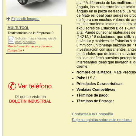
alta.* A diferencia de las multiherra
ángulo, las multiherramientas total
ángulo en la pieza de trabajo. La m
de Mate es ideal para series de pro
Expandir Imagen
de figura con muchos valores de áng
multiherramienta totalmente indexabl
MULTI-TOOL
expulsores de Estación B de 1-1/4? 
alta. Puede punzonar materiales de
Testimoniales de la Empresa:
0
(142 kN).* 8 estaciones, que utiliza
Solicitar más información de
estándar y matrices de Estación A d
este producto
6 mm con un tonelaje máximo de 7 to
Más información acerca de esta
investigación con sus clientes, ante
Compañía
pidiéndoles que definieran su visión
no solo confirmó nuestras percepci
interesantes ideas que llevaron al d
cliente.
Nombre de la Marca:
Mate Precisio
País:
U.S.A
Principales Caraceristicas
Ventajas Competitivas:
Términos de pago:
Dí que lo viste en
BOLETIN INDUSTRIAL
Términos de Entrega:
Contactar a la Compañía
Deje su opinión sobre este producto